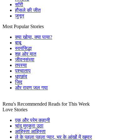
सॉरी
हौसले की जीत
जुनून
Most Popular Stories
क्या खोया, क्या पाया?
बाबू
स्वयंसिद्धा
शह ओर मात
जीवनसंध्या
तपस्या
पश्चाताप
धूपछांव
जिद
और रावण जल गया
Renu's
Recommended Reads
for This Week
Love Stories
एक और प्रेम कहानी
चांद मुस्कुरा उठा
आहिस्ता आहिस्ता
ले के पहला पहला प्यार, भर के आंखों में खुमार