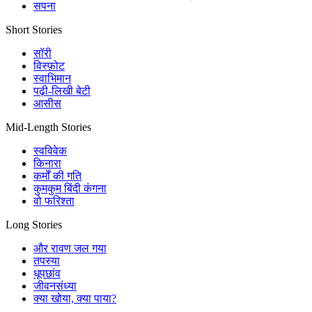
सपना
Short Stories
सॉरी
विस्फ़ोट
स्वाभिमान
पढ़ी-लिखी बेटी
आसीस
Mid-Length Stories
स्वविवेक
किनारा
कर्मों की गति
कुमकुम बिंदी कंगना
वो फरिश्ता
Long Stories
और रावण जल गया
तपस्या
धूपछांव
जीवनसंध्या
क्या खोया, क्या पाया?